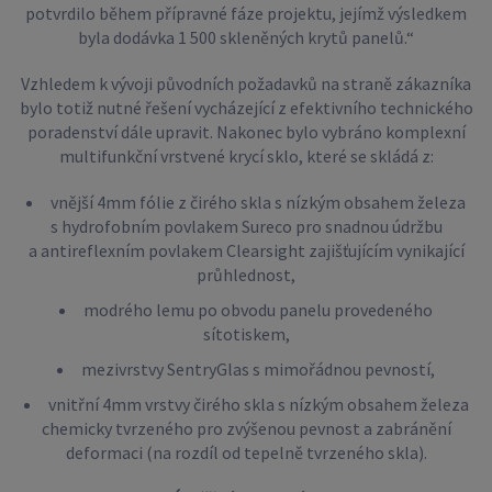
potvrdilo během přípravné fáze projektu, jejímž výsledkem
byla dodávka 1 500 skleněných krytů panelů.“
Vzhledem k vývoji původních požadavků na straně zákazníka
bylo totiž nutné řešení vycházející z efektivního technického
poradenství dále upravit. Nakonec bylo vybráno komplexní
multifunkční vrstvené krycí sklo, které se skládá z:
vnější 4mm fólie z čirého skla s nízkým obsahem železa
s hydrofobním povlakem Sureco pro snadnou údržbu
a antireflexním povlakem Clearsight zajišťujícím vynikající
průhlednost,
modrého lemu po obvodu panelu provedeného
sítotiskem,
mezivrstvy SentryGlas s mimořádnou pevností,
vnitřní 4mm vrstvy čirého skla s nízkým obsahem železa
chemicky tvrzeného pro zvýšenou pevnost a zabránění
deformaci (na rozdíl od tepelně tvrzeného skla).