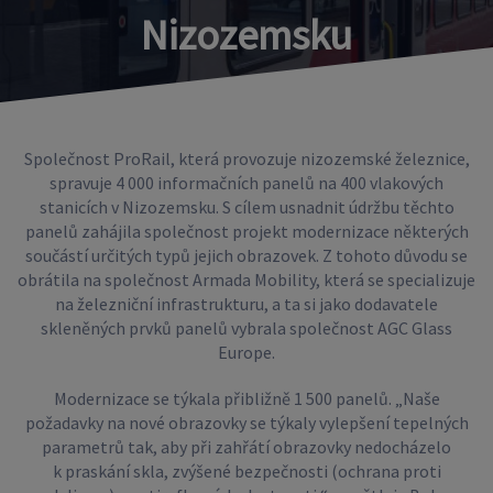
Nizozemsku
Společnost ProRail, která provozuje nizozemské železnice,
spravuje 4 000 informačních panelů na 400 vlakových
stanicích v Nizozemsku. S cílem usnadnit údržbu těchto
panelů zahájila společnost projekt modernizace některých
součástí určitých typů jejich obrazovek. Z tohoto důvodu se
obrátila na společnost Armada Mobility, která se specializuje
na železniční infrastrukturu, a ta si jako dodavatele
skleněných prvků panelů vybrala společnost AGC Glass
Europe.
Modernizace se týkala přibližně 1 500 panelů. „Naše
požadavky na nové obrazovky se týkaly vylepšení tepelných
parametrů tak, aby při zahřátí obrazovky nedocházelo
k praskání skla, zvýšené bezpečnosti (ochrana proti