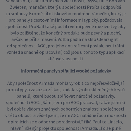
vandalismu) a antireflexních vlastnosti,“ vysvětluje Bob van
Zwieten, manažer, který u společnosti ProRail odpovídá
za smlouvy. Kromě sítotiskového modrého rámečku, který je
pro panely s cestovními informacemi typický, požadovala
společnost ProRail také použití velmi pevné mezivrstvy, aby
bylo zajištěno, že konečný produkt bude pevný a plochý,
1
avšak ne příliš masivní. Volba padla na sklo Clearsight
od společnosti AGC, pro jeho antireflexní povlak, neutrální
vzhled a snadné opracování, což jsou u tohoto typu aplikací
klíčové vlastnosti.
Informační panely splňující vysoké požadavky
Aby společnost Armada mohla vyrobit co nejpřesvědčivější
prototypy a zakázku získat, zadala výrobu skleněných krytů
panelů, které budou splňovat náročné požadavky,
společnosti AGC. „Sám jsem pro AGC pracoval, takže jsem si
byl dobře vědom značných odborných znalostí společnosti
v této oblasti a věděl jsem, že mi AGC nabídne řadu možností
opírajících se o odborné poradenství,“ říká Paul te Lintelo,
hlavní inženýr projektu společnosti Armada. „To se plně