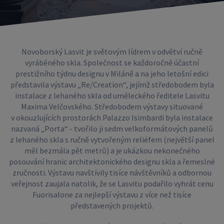
Novoborský Lasvit je světovým lídrem v odvětví ručně
vyráběného skla. Společnost se každoročně účastní
prestižního týdnu designu v Miláně a na jeho letošní edici
představila výstavu „Re/Creation“, jejímž středobodem byla
instalace z lehaného skla od uměleckého ředitele Lasvitu
Maxima Velčovského. Středobodem výstavy situované
v okouzlujících prostorách Palazzo Isimbardi byla instalace
nazvaná „Porta“ - tvořilo ji sedm velkoformátových panelů
z lehaného skla s ručně vytvořeným reliéfem (největší panel
měl bezmála pět metrů) a je ukázkou nekonečného
posouvání hranic architektonického designu skla a řemeslné
zručnosti. Výstavu navštívily tisíce návštěvníků a odbornou
veřejnost zaujala natolik, že se Lasvitu podařilo vyhrát cenu
Fuorisalone za nejlepší výstavu z více než tisíce
představených projektů.