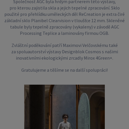
Společnost AGC byla hrdým partnerem této výstavy,
pro kterou zajistila skla a jejich tepelné zpracování. Sklo
použité pro přehlídku uměleckých děl ReCreation je extra čiré
základní sklo Planibel Clearvision v tloušťce 12 mm. Skleněné
tabule byly tepelně zpracovány (vykaleny) v závodě AGC
Processing Teplice a laminovány firmou OGB.
Zvláštní poděkování patří Maximovi Velčovskému také
za spoluautorství výstavy Designblok Cosmos s našimi
inovativními ekologickými zrcadly Mirox 4Green+.
Gratulujeme a těšíme se na další spolupráci!